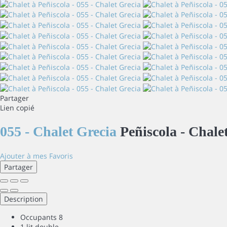
Partager
Lien copié
055 - Chalet Grecia
Peñiscola -
Chale
Ajouter à mes Favoris
Partager
Description
Occupants
8
1 lit double