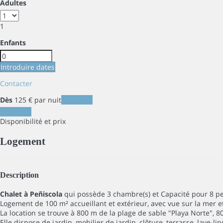
Adultes
1
Enfants
Introduire dates
Contacter
Dès
125
€
par nuit
Les dates
Les dates
Disponibilité et prix
Logement
Description
Chalet à Peñiscola
qui possède 3 chambre(s) et Capacité pour 8 p
Logement de 100 m² accueillant et extérieur, avec vue sur la mer e
La location se trouve à 800 m de la plage de sable "Playa Norte", 80
Elle dispose de jardin, mobilier de jardin, clôture, terrasse, lave-l