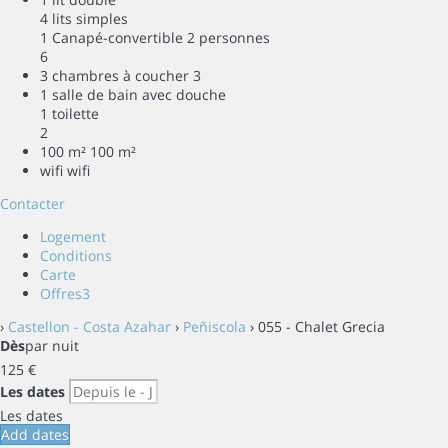
4 lits simples
1 Canapé-convertible 2 personnes
6
3 chambres à coucher
3
1 salle de bain avec douche
1 toilette
2
100 m²
100 m²
wifi
wifi
Contacter
Logement
Conditions
Carte
Offres
3
›
Castellon - Costa Azahar
›
Peñiscola
› 055 - Chalet Grecia
Dès
par nuit
125
€
Les dates
Les dates
Add dates