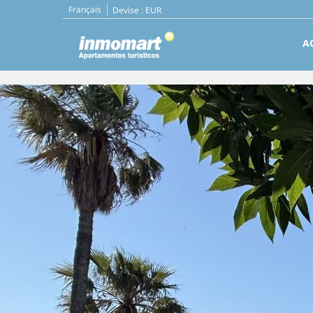
Français
Devise :
EUR
A