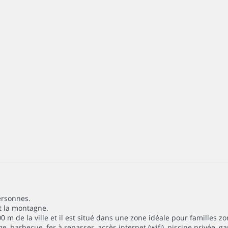
ersonnes.
t la montagne.
0 m de la ville et il est situé dans une zone idéale pour familles z
inge, barbecue, fer à repasser, accès internet (wifi), piscine privée,