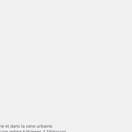
one et dans la zone urbaine.
 garage même bâtiment, 1 Télévision.