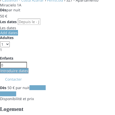
›
Castellon - Costa Azahar
›
Peñiscola
› 527 - Apartamento
Miracielo 1A
Dès
par nuit
50
€
Les dates
Les dates
Add dates
Adultes
1
Enfants
Introduire dates
Contacter
Dès
50
€
par nuit
Les dates
Les dates
Disponibilité et prix
Logement