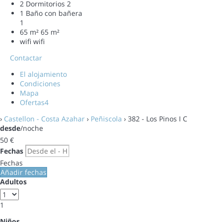
2 Dormitorios
2
1 Baño con bañera
1
65 m²
65 m²
wifi
wifi
Contactar
El alojamiento
Condiciones
Mapa
Ofertas
4
›
Castellon - Costa Azahar
›
Peñiscola
› 382 - Los Pinos I C
desde
/noche
50
€
Fechas
Fechas
Añadir fechas
Adultos
1
Niños