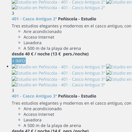
3
401 - Casco Antiguo 2º
Peñiscola -
Estudio
Tres estudios elegantes y modernos en el casco antiguo, con 
Aire acondicionado
Acceso Internet
Lavadora
A 500 m de la playa de arena
desde
40 €
/ noche
(13 € pers./noche)
+ INFO
3
401 - Casco Antiguo 3º
Peñiscola -
Estudio
Tres estudios elegantes y modernos en el casco antiguo, con 
Aire acondicionado
Acceso Internet
Lavadora
A 500 m de la playa de arena
desde
42 €
/ noche
(14 € pers./noche)